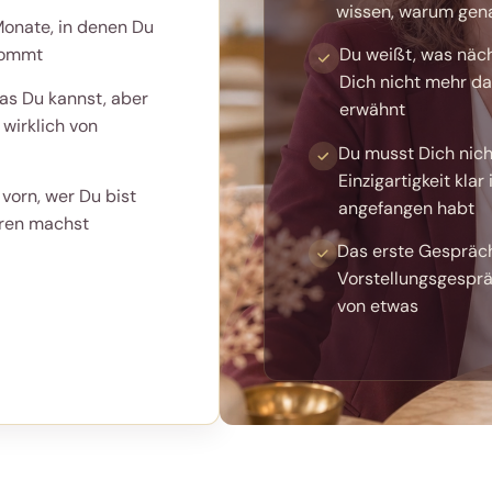
wissen, warum genau
 Monate, in denen Du
kommt
Du weißt, was näc
Dich nicht mehr d
as Du kannst, aber
erwähnt
 wirklich von
Du musst Dich nich
Einzigartigkeit klar
 vorn, wer Du bist
angefangen habt
hren machst
Das erste Gespräch 
Vorstellungsgesprä
von etwas