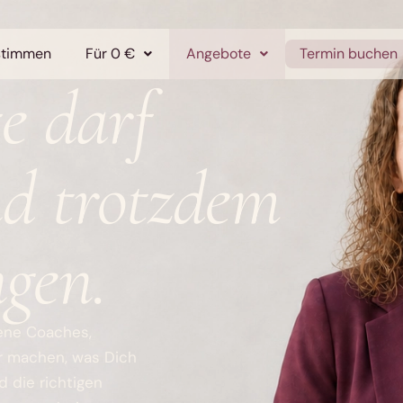
stimmen
Für 0 €
Angebote
Termin buchen
e darf
d trotzdem
ngen.
rene Coaches,
ar machen, was Dich
d die richtigen