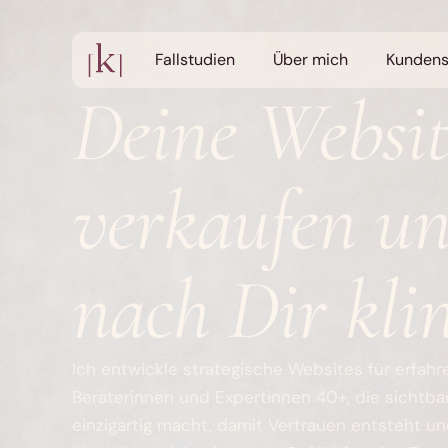
Fallstudien
Über mich
Kunden
Deine Websit
verkaufen un
nach Dir kli
Ich entwickle strategische Websites für erfah
Beraterinnen und Expertinnen 40+, die sichtb
einzigartig macht, damit Vertrauen entsteht un