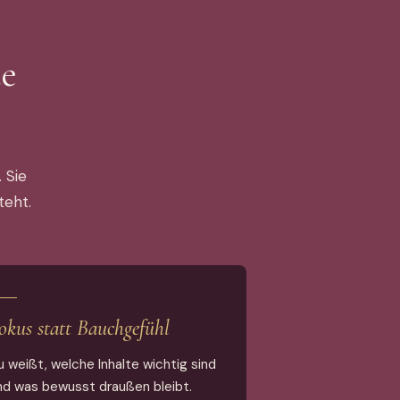
te
 Sie
teht.
okus statt Bauchgefühl
u weißt, welche Inhalte wichtig sind
nd was bewusst draußen bleibt.