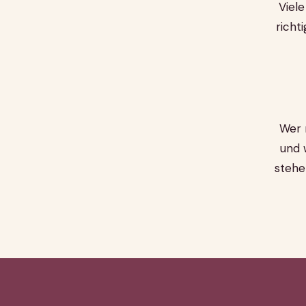
Viel
richt
Wer n
und 
stehe