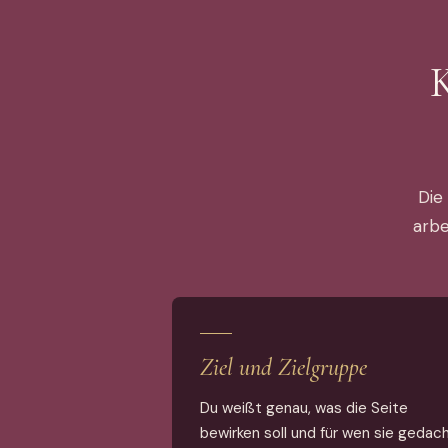
K
Die
arbe
Ziel und Zielgruppe
Du weißt genau, was die Seite
bewirken soll und für wen sie gedac