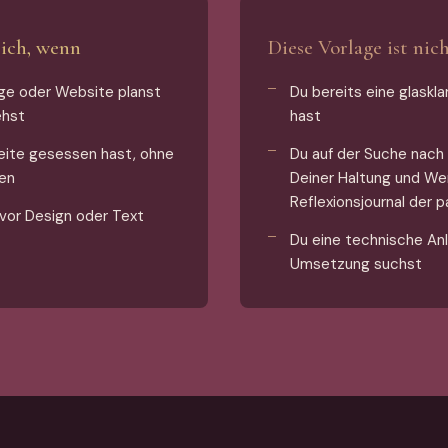
Dich, wenn
Diese Vorlage ist nic
ge oder Website planst
Du bereits eine glaskla
ehst
hast
Seite gesessen hast, ohne
Du auf der Suche nach 
en
Deiner Haltung und Wer
Reflexionsjournal der 
evor Design oder Text
Du eine technische An
Umsetzung suchst