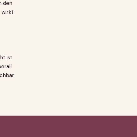
h den
 wirkt
ht ist
erall
schbar